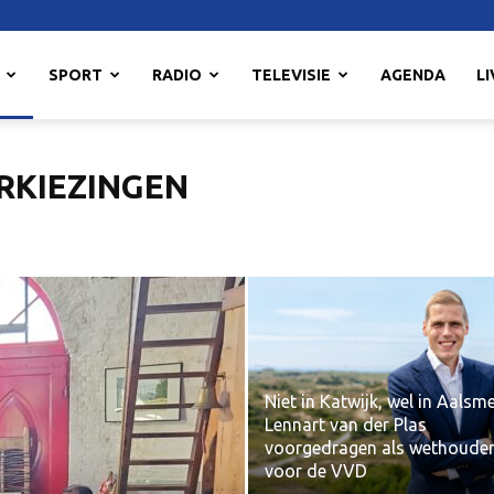
SPORT
RADIO
TELEVISIE
AGENDA
LI
KIEZINGEN
Niet in Katwijk, wel in Aalsme
Lennart van der Plas
voorgedragen als wethoude
voor de VVD