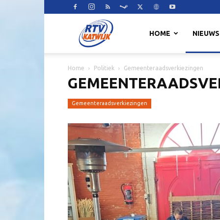
RTV
HOME
NIEUWS
Home
Politiek
Gemeenteraadsverkiezingen
Katwijk
GEMEENTERAADSVER
Gemeenteraadsverkiezingen