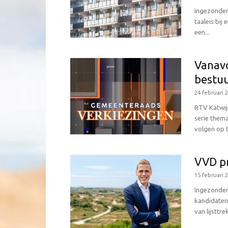
Ingezonden
taaleis bij
een...
Vanav
bestu
24 februari 
RTV Katwij
serie thema
volgen op te
VVD pr
15 februari 
Ingezonden
kandidaten
van lijsttr