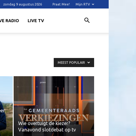
zondag 9 augustus 2026
Praat Mee!
Mijn RTV
VE RADIO
LIVE TV
MEEST POPULAIR
er:
r
Wie overtuigt de kiezer?
Vanavond slotdebat op tv