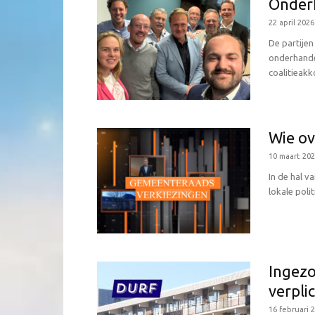
Onderh
22 april 2026
De partije
onderhande
coalitieakk
Wie ov
10 maart 20
In de hal v
lokale poli
Ingezo
verplic
16 februari 