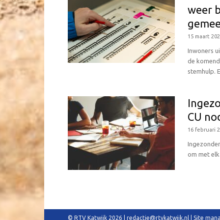
weer b
gemee
15 maart 20
Inwoners ui
de komende
stemhulp. E
Ingezo
CU nod
16 februari 
Ingezonden
om met elk
© RTV Katwijk 2026 | redactie@rtvkatwijk.nl | Site m