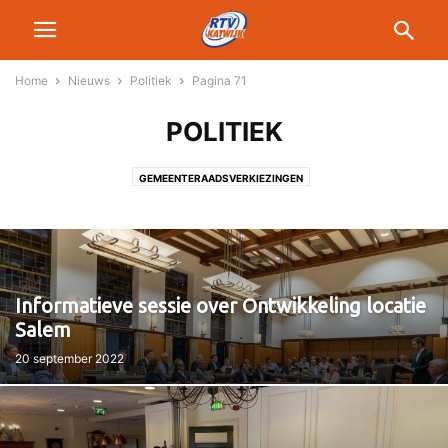
Home
Nieuws
Politiek
Pagina 71
POLITIEK
GEMEENTERAADSVERKIEZINGEN
Informatieve sessie over Ontwikkeling locatie
Salem
20 september 2022