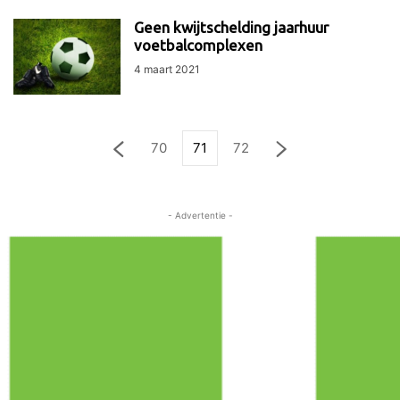
Geen kwijtschelding jaarhuur
voetbalcomplexen
4 maart 2021
70
71
72
- Advertentie -