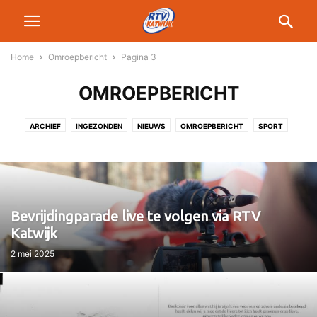
Home
Omroepbericht
Pagina 3
OMROEPBERICHT
ARCHIEF
INGEZONDEN
NIEUWS
OMROEPBERICHT
SPORT
Bevrijdingparade live te volgen via RTV
Katwijk
2 mei 2025