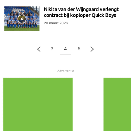
Nikita van der Wijngaard verlengt
contract bij koploper Quick Boys
20 maart 2026
3
4
5
- Advertentie -