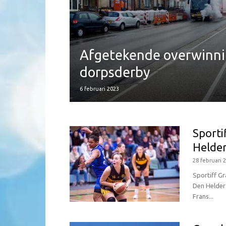
Afgetekende overwinni
dorpsderby
6 februari 2023
Sporti
Helde
28 februari 
Sportiff G
Den Helder 
Frans...