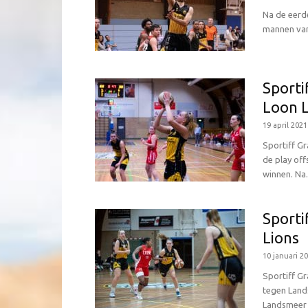
Na de eerde
mannen van 
Sporti
Loon L
19 april 2021
Sportiff G
de play off
winnen. Na.
Sporti
Lions
10 januari 2
Sportiff G
tegen Lands
Landsmeer w