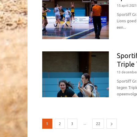
15 april 2021
Sportiff Gr
Lions goed
een...
Sporti
Triple
13 december
Sportiff G
tegen Tripl
opeenvolgen
...
1
2
3
22