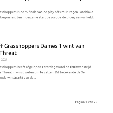
asshoppers is de ¼ finale van de play offs thuis tegen Landslake
 begonnen. Een moeizame start bezorgde de ploeg aanvankelijk
ff Grasshoppers Dames 1 wint van
 Threat
 2021
rasshoppers heeft afgelopen zaterdagavond de thuiswedstrijd
e Threat in winst weten om te zetten. Dit betekende de 9e
de winstpartij van de...
Pagina 1 van 22