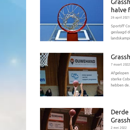
Grassh
halve 
26 april 2021
Sportiff C
geslaagd de
landskampi
Grassh
7 maart 2022
Afgelopen 
sterke Cob
hebben de..
Derde 
Grassh
2 mei 2022