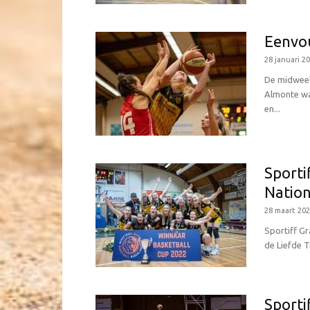
Eenvo
28 januari 2
De midweek
Almonte wa
en...
Sporti
Nation
28 maart 20
Sportiff Gr
de Liefde T
Sporti