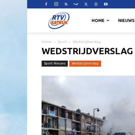
RTV
HOME
NIEUWS
Home
Sport
Wedstrijdverslag
Katwijk
WEDSTRIJDVERSLAG
Sport Nieuws
Wedstrijdverslag