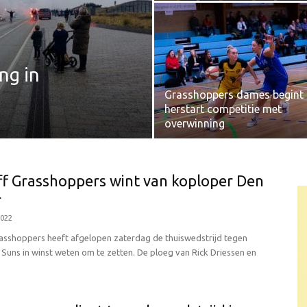
ng in
Grasshoppers dames begint
herstart competitie met
overwinning
ff Grasshoppers wint van koploper Den
r
2022
rasshoppers heeft afgelopen zaterdag de thuiswedstrijd tegen
Suns in winst weten om te zetten. De ploeg van Rick Driessen en