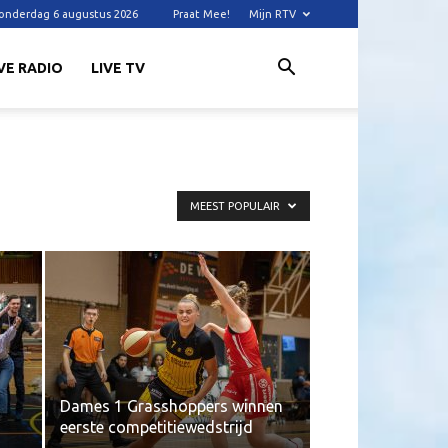
onderdag 6 augustus 2026
Praat Mee!
Mijn RTV
VE RADIO
LIVE TV
MEEST POPULAIR
Dames 1 Grasshoppers winnen
eerste competitiewedstrijd