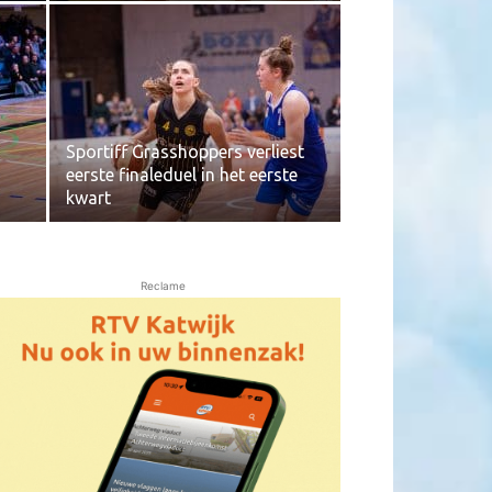
Sportiff Grasshoppers verliest
eerste finaleduel in het eerste
kwart
Reclame