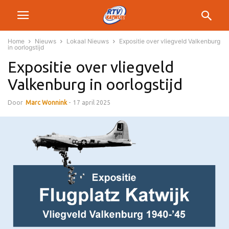
Home
Nieuws
Lokaal Nieuws
Expositie over vliegveld Valkenburg
in oorlogstijd
Expositie over vliegveld
Valkenburg in oorlogstijd
Door
Marc Wonnink
-
17 april 2025