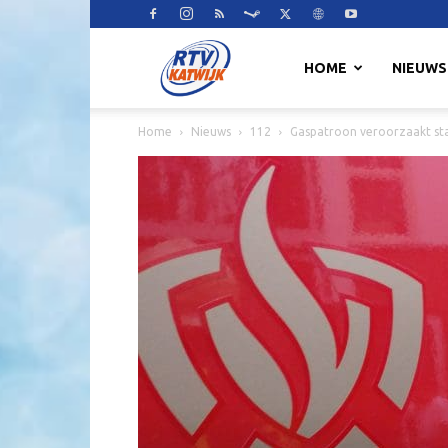
RTV
HOME
NIEUWS
Home
Nieuws
112
Gaspatroon veroorzaakt st
Katwijk