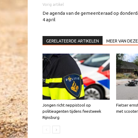
Vorig artikel
De agenda van de gemeenteraad op donderd
4 april
GERELATEERDE ARTIKELEN
MEER VAN DEZE
Jongen richt neppistool op
Fietser erns
politieagenten tijdens feestweek
met scooter
Rijnsburg