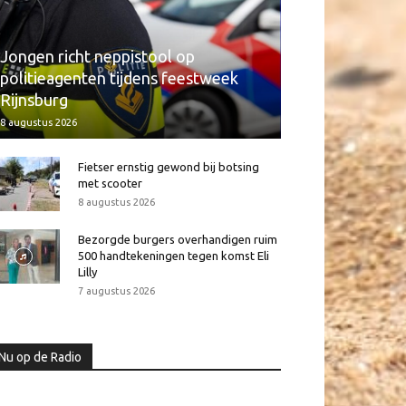
Jongen richt neppistool op
politieagenten tijdens feestweek
Rijnsburg
8 augustus 2026
Fietser ernstig gewond bij botsing
met scooter
8 augustus 2026
Bezorgde burgers overhandigen ruim
500 handtekeningen tegen komst Eli
Lilly
7 augustus 2026
Nu op de Radio