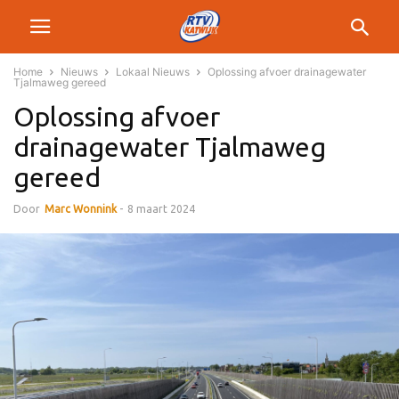
Home
Nieuws
Lokaal Nieuws
Oplossing afvoer drainagewater
Tjalmaweg gereed
Oplossing afvoer
drainagewater Tjalmaweg
gereed
Door
Marc Wonnink
-
8 maart 2024