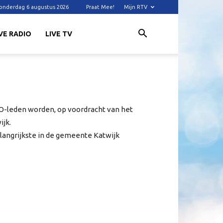
onderdag 6 augustus 2026
Praat Mee!
Mijn RTV
VE RADIO
LIVE TV
O-leden worden, op voordracht van het
jk.
langrijkste in de gemeente Katwijk