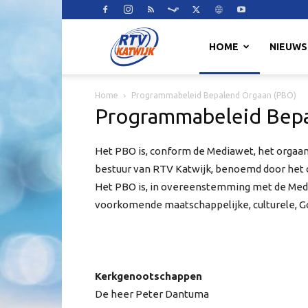
RTV
HOME
NIEUWS
Home
Programmabeleid Bepalend Orgaan (PBO)
Katwijk
Programmabeleid Bep
Het PBO is, conform de Mediawet, het orgaa
bestuur van RTV Katwijk, benoemd door het
Het PBO is, in overeenstemming met de Media
voorkomende maatschappelijke, culturele, Go
Kerkgenootschappen
De heer Peter Dantuma