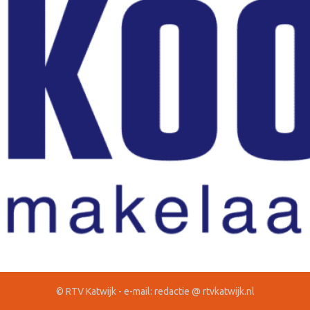
© RTV Katwijk - e-mail: redactie @ rtvkatwijk.nl