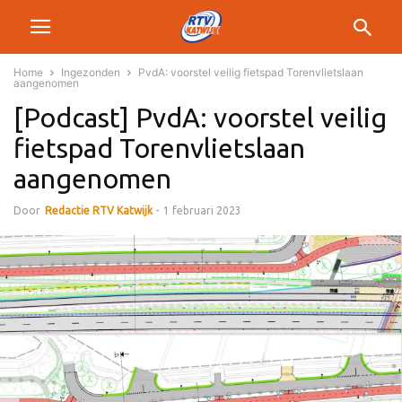
Home
Ingezonden
PvdA: voorstel veilig fietspad Torenvlietslaan
aangenomen
[Podcast] PvdA: voorstel veilig
fietspad Torenvlietslaan
aangenomen
Door
Redactie RTV Katwijk
-
1 februari 2023