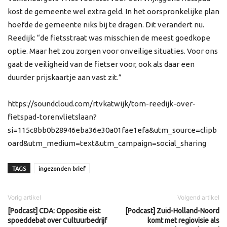
kost de gemeente wel extra geld. In het oorspronkelijke plan
hoefde de gemeente niks bij te dragen. Dit verandert nu.
Reedijk: “de fietsstraat was misschien de meest goedkope
optie. Maar het zou zorgen voor onveilige situaties. Voor ons
gaat de veiligheid van de fietser voor, ook als daar een
duurder prijskaartje aan vast zit.”
https://soundcloud.com/rtvkatwijk/tom-reedijk-over-
fietspad-torenvlietslaan?
si=115c8bb0b28946eba36e30a01fae1efa&utm_source=clipb
oard&utm_medium=text&utm_campaign=social_sharing
TAGS
ingezonden brief
Vorig artikel
Volgend artikel
[Podcast] CDA: Oppositie eist
[Podcast] Zuid-Holland-Noord
spoeddebat over Cultuurbedrijf
komt met regiovisie als