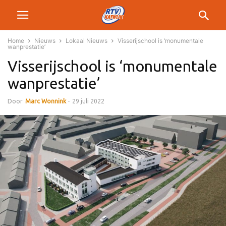
Home
Nieuws
Lokaal Nieuws
Visserijschool is ‘monumentale
wanprestatie’
Visserijschool is ‘monumentale
wanprestatie’
Door
Marc Wonnink
-
29 juli 2022