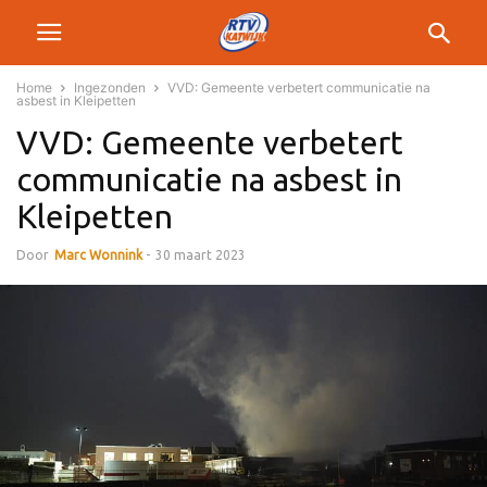
Home
Ingezonden
VVD: Gemeente verbetert communicatie na
asbest in Kleipetten
VVD: Gemeente verbetert
communicatie na asbest in
Kleipetten
Door
Marc Wonnink
-
30 maart 2023