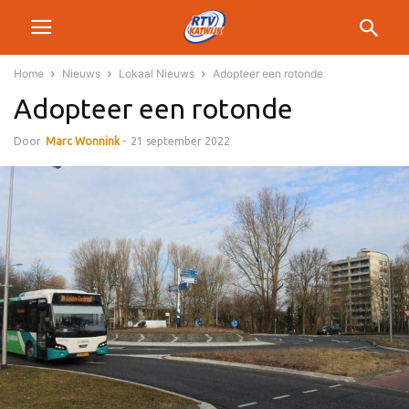
Home
Nieuws
Lokaal Nieuws
Adopteer een rotonde
Adopteer een rotonde
Door
Marc Wonnink
-
21 september 2022