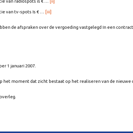
ie van radiospots is € …
[ii]
ie van tv-spots Is € …
[iii]
en de afspraken over de vergoeding vastgelegd In een contract.
er 1 januari 2007.
 het moment dat zicht bestaat op het realiseren van de nieuwe c
overleg.