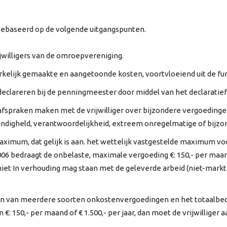
 gebaseerd op de volgende uitgangspunten.
ijwilligers van de omroepvereniging.
elijk gemaakte en aangetoonde kosten, voortvloeiend uit de functi
declareren bij de penningmeester door middel van het declaratief
afspraken maken met de vrijwilliger over bijzondere vergoedingen
kundigheld, verantwoordelijkheid, extreem onregelmatige of bijzo
mum, dat gelijk is aan. het wettelijk vastgestelde maximum voo
006 bedraagt de onbelaste, maximale vergoeding €: 150,- per maan
niet In verhouding mag staan met de geleverde arbeid (niet-markt
en van meerdere soorten onkostenvergoedingen en het totaalbedr
 150,- per maand of € 1.500,- per jaar, dan moet de vrijwilliger a