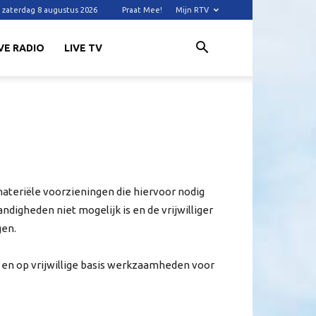
zaterdag 8 augustus 2026
Praat Mee!
Mijn RTV
VE RADIO
LIVE TV
materiële voorzieningen die hiervoor nodig
andigheden niet mogelijk is en de vrijwilliger
gen.
ve en op vrijwillige basis werkzaamheden voor