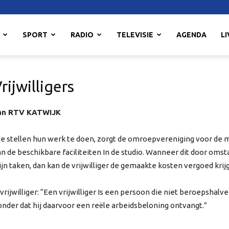
SPORT
RADIO
TELEVISIE
AGENDA
LI
ijwilligers
 van RTV KATWIJK
t te stellen hun werk te doen, zorgt de omroepvereniging voor de 
van de beschikbare faciliteiten In de studio. Wanneer dit door omst
n taken, dan kan de vrijwilliger de gemaakte kosten vergoed krij
 vrijwilliger: “Een vrijwilliger Is een persoon die niet beroepshal
onder dat hij daarvoor een reële arbeidsbeloning ontvangt.”