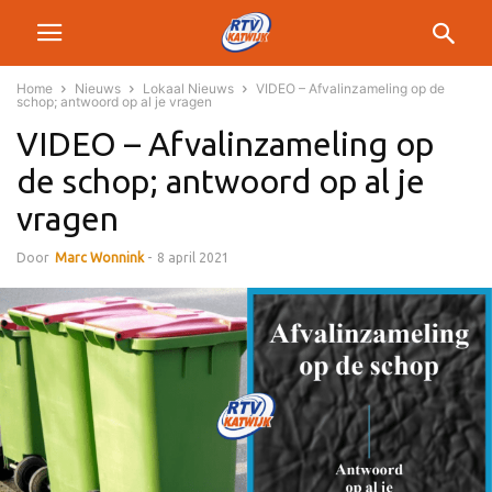
Home
Nieuws
Lokaal Nieuws
VIDEO – Afvalinzameling op de
schop; antwoord op al je vragen
VIDEO – Afvalinzameling op
de schop; antwoord op al je
vragen
Door
Marc Wonnink
-
8 april 2021