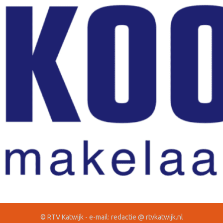
© RTV Katwijk - e-mail: redactie @ rtvkatwijk.nl