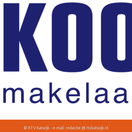
© RTV Katwijk - e-mail: redactie @ rtvkatwijk.nl