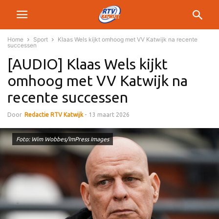
Home
Sport
Klaas Wels kijkt omhoog met VV Katwijk na recente
successen
[AUDIO] Klaas Wels kijkt
omhoog met VV Katwijk na
recente successen
Door
Redactie RTV Katwijk
-
13 maart 2026
Foto: Wim Wobbes/ImPress Images