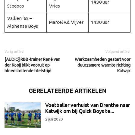
14:30 uur
Stedoco
Vries
Valken ’68 –
Marcel v.d. Vijver
14:30 uur
Alphense Boys
Vorig artikel
Volgend artikel
[AUDIO] RBB-trainer René van
Werkzaamheden gestart voor
der Kooij blikt vooruit op
duurzamere warmte richting
bloedstollende titelstrijd
Katwijk
GERELATEERDE ARTIKELEN
Voetballer verhuist van Drenthe naar
Katwijk om bij Quick Boys te...
2 juli 2026