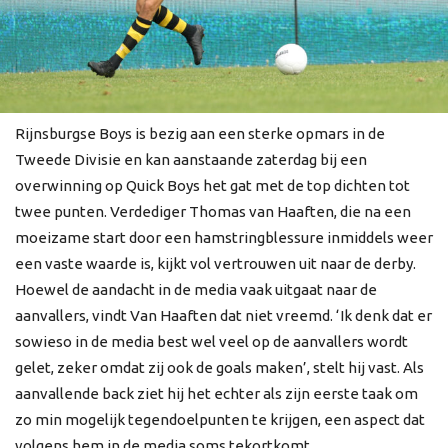
Rijnsburgse Boys is bezig aan een sterke opmars in de
Tweede Divisie en kan aanstaande zaterdag bij een
overwinning op Quick Boys het gat met de top dichten tot
twee punten. Verdediger Thomas van Haaften, die na een
moeizame start door een hamstringblessure inmiddels weer
een vaste waarde is, kijkt vol vertrouwen uit naar de derby.
Hoewel de aandacht in de media vaak uitgaat naar de
aanvallers, vindt Van Haaften dat niet vreemd. ‘Ik denk dat er
sowieso in de media best wel veel op de aanvallers wordt
gelet, zeker omdat zij ook de goals maken’, stelt hij vast. Als
aanvallende back ziet hij het echter als zijn eerste taak om
zo min mogelijk tegendoelpunten te krijgen, een aspect dat
volgens hem in de media soms tekortkomt.