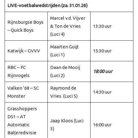
LIVE-voetbalwedstrijden (za. 31.01.26)
Marcel v.d. Vijver
Rijnsburgse Boys
& Ton de Vries
13:30 uur
– Quick Boys
(Luci 4)
Maarten Guijt
Katwijk – GVVV
15:30 uur
(Luci 1)
RBC – FC
Daan de Mooij
18:00 uur
Rijnvogels
(Luci 2)
Valken ’68 – SC
Raymond de
14:30 uur
Monster
Vries (Luci 5)
Grasshoppers
DS1 – AT
Jaap Kloos (Luci
Automatic
16:00 uur
3)
Bal(eredivisie