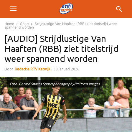
Home
Sport
Strijdlustige Van Haaften (RBB) ziet titelstrijd weer
spannend worden
[AUDIO] Strijdlustige Van
Haaften (RBB) ziet titelstrijd
weer spannend worden
Door
Redactie RTV Katwijk
-
30 januari 2026
Foto: Gerard Spaans Sportsphotography/ImPress Images