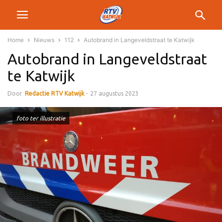
Home
Nieuws
112
Autobrand in Langeveldstraat te Katwijk
Autobrand in Langeveldstraat
te Katwijk
Door
Redactie RTV Katwijk
-
27 augustus 2023
foto ter illustratie