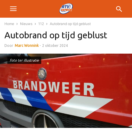
Home
Nieuws
112
Autobrand op tijd geblust
Autobrand op tijd geblust
Door
Marc Wonnink
-
2 oktober 2024
foto ter illustratie