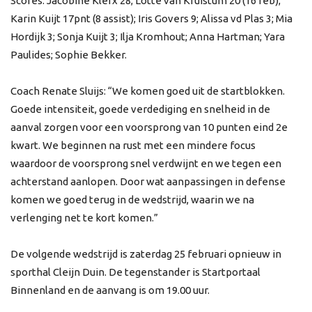
Scores: Jacobine Klerx 28; Lotte van Kruistum 20 (16 reb);
Karin Kuijt 17pnt (8 assist); Iris Govers 9; Alissa vd Plas 3; Mia
Hordijk 3; Sonja Kuijt 3; Ilja Kromhout; Anna Hartman; Yara
Paulides; Sophie Bekker.
Coach Renate Sluijs: “We komen goed uit de startblokken.
Goede intensiteit, goede verdediging en snelheid in de
aanval zorgen voor een voorsprong van 10 punten eind 2e
kwart. We beginnen na rust met een mindere focus
waardoor de voorsprong snel verdwijnt en we tegen een
achterstand aanlopen. Door wat aanpassingen in defense
komen we goed terug in de wedstrijd, waarin we na
verlenging net te kort komen.”
De volgende wedstrijd is zaterdag 25 februari opnieuw in
sporthal Cleijn Duin. De tegenstander is Startportaal
Binnenland en de aanvang is om 19.00 uur.