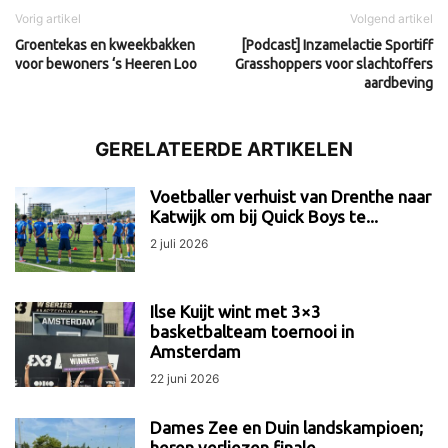
Vorig artikel
Volgend artikel
Groentekas en kweekbakken
[Podcast] Inzamelactie Sportiff
voor bewoners ‘s Heeren Loo
Grasshoppers voor slachtoffers
aardbeving
GERELATEERDE ARTIKELEN
Voetballer verhuist van Drenthe naar
Katwijk om bij Quick Boys te...
2 juli 2026
Ilse Kuijt wint met 3×3
basketbalteam toernooi in
Amsterdam
22 juni 2026
Dames Zee en Duin landskampioen;
heren verliezen finale