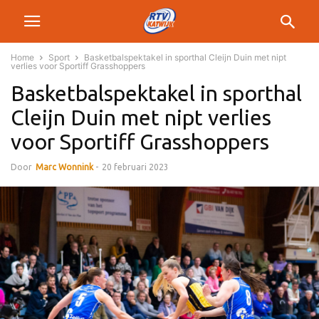
Home
Sport
Basketbalspektakel in sporthal Cleijn Duin met nipt
verlies voor Sportiff Grasshoppers
Basketbalspektakel in sporthal
Cleijn Duin met nipt verlies
voor Sportiff Grasshoppers
Door
Marc Wonnink
-
20 februari 2023