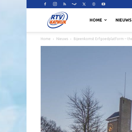
RTV
HOME
NIEUWS
Home
Nieuws
Bijeenkomst Erfgoedplatform – th
Katwijk