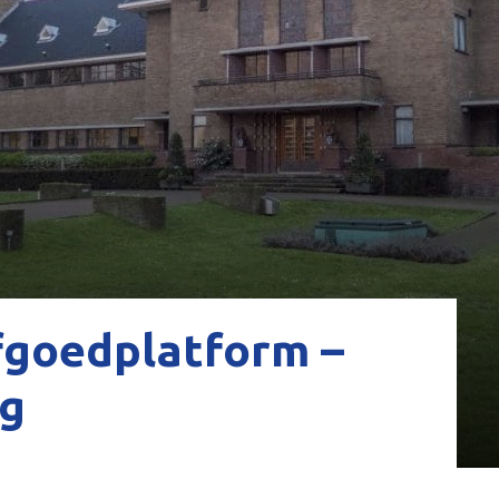
fgoedplatform –
rg