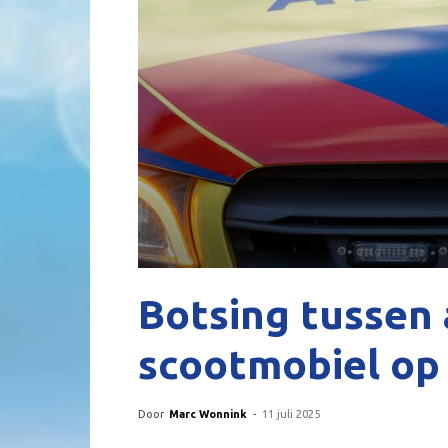
Botsing tussen
scootmobiel op
Door
Marc Wonnink
-
11 juli 2025