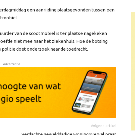
derdagmiddag een aanrijding plaatsgevonden tussen een
otmobiel.
tuurder van de scootmobiel is ter plaatse nagekeken
efde niet mee naar het ziekenhuis. Hoe de botsing
De politie doet onderzoek naar de toedracht.
Advertentie
Volgend artikel
Verdachte gewelddadige woningoverval praat