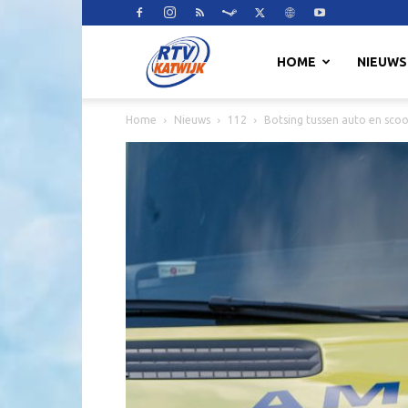
RTV
HOME
NIEUWS
Home
Nieuws
112
Botsing tussen auto en sco
Katwijk