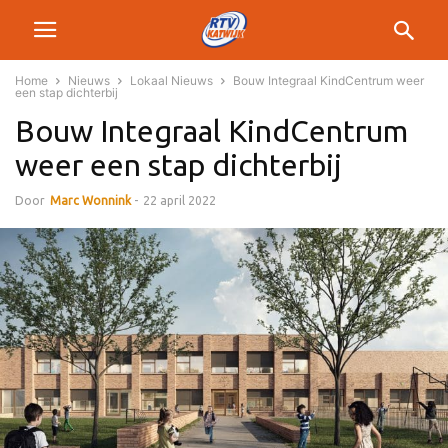
Home
Nieuws
Lokaal Nieuws
Bouw Integraal KindCentrum weer
een stap dichterbij
Bouw Integraal KindCentrum
weer een stap dichterbij
Door
Marc Wonnink
-
22 april 2022