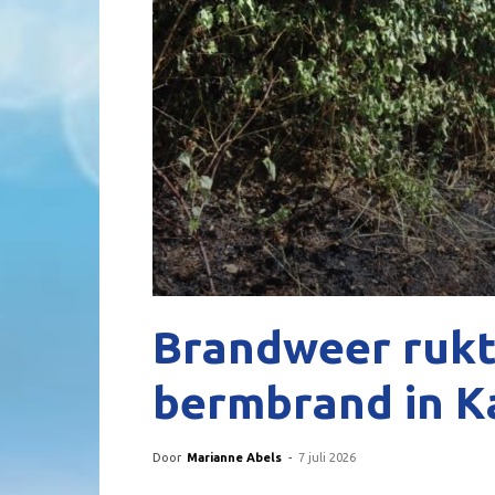
Brandweer rukt 
bermbrand in K
Door
Marianne Abels
-
7 juli 2026