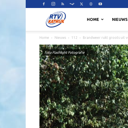
RTV
HOME
NIEUWS
Home
Nieuws
112
Brandweer rukt groots uit 
Katwijk
foto Flashlight Fotografie