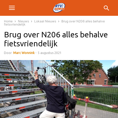
Home
Nieuws
Lokaal Nieuws
Brug over N206 alles behalve
fietsvriendelijk
Brug over N206 alles behalve
fietsvriendelijk
Door
Marc Wonnink
-
5 augustus 2021