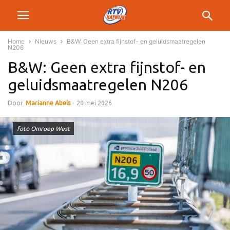
Home
Nieuws
B&W: Geen extra fijnstof- en geluidsmaatregelen
N206
B&W: Geen extra fijnstof- en
geluidsmaatregelen N206
Door
Marianne Abels
-
20 mei 2026
foto Omroep West