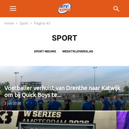
Home
Sport
Pagina 45
SPORT
SPORT NIEUWS
WEDSTRIJDVERSLAG
Voetballer verhuist van Drenthe naar Katwijk
om bij Quick Boys te...
2 juli 2026