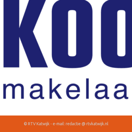
© RTV Katwijk - e-mail: redactie @ rtvkatwijk.nl