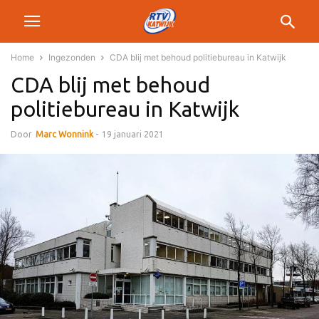
Home
Ingezonden
CDA blij met behoud politiebureau in Katwijk
CDA blij met behoud
politiebureau in Katwijk
Door
Marc Wonnink
-
19 januari 2021