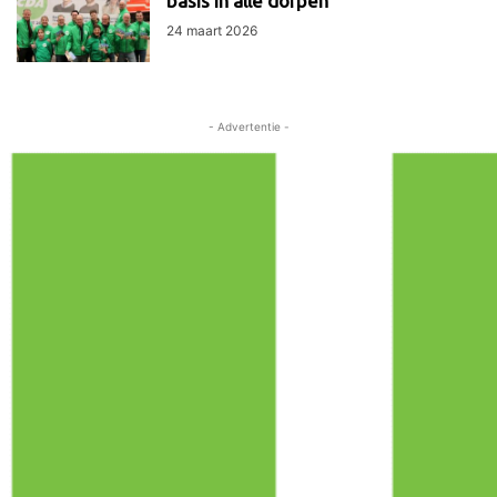
basis in álle dorpen
24 maart 2026
- Advertentie -