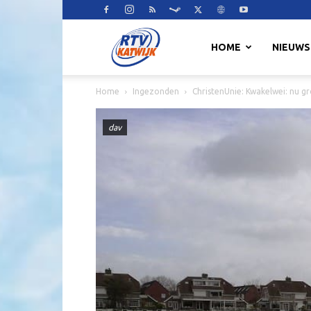
RTV
HOME
NIEUWS
Home
Ingezonden
ChristenUnie: Kwakelwei: nu gr
Katwijk
dav