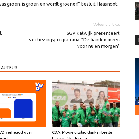
as groen, is groen en wordt groener!” besluit Haasnoot.
Volgend artikel
,
SGP Katwijk presenteert
verkiezingsprogramma: “De handen ineen
voor nu en morgen”
 AUTEUR
VVD verheugd over
CDA: Mooie uitslag dankzij brede
winst
basis in álle dorpen