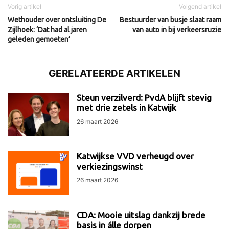
Vorig artikel
Volgend artikel
Wethouder over ontsluiting De
Bestuurder van busje slaat raam
Zijlhoek: ‘Dat had al jaren
van auto in bij verkeersruzie
geleden gemoeten’
GERELATEERDE ARTIKELEN
Steun verzilverd: PvdA blijft stevig
met drie zetels in Katwijk
26 maart 2026
Katwijkse VVD verheugd over
verkiezingswinst
26 maart 2026
CDA: Mooie uitslag dankzij brede
basis in álle dorpen