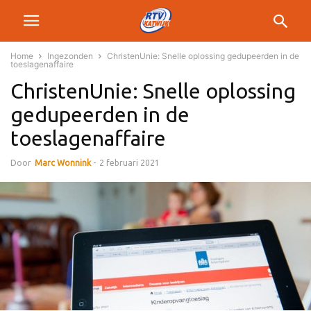
Home
Ingezonden
ChristenUnie: Snelle oplossing gedupeerden in de
toeslagenaffaire
ChristenUnie: Snelle oplossing
gedupeerden in de
toeslagenaffaire
Door
Marc Wonnink
-
2 februari 2021