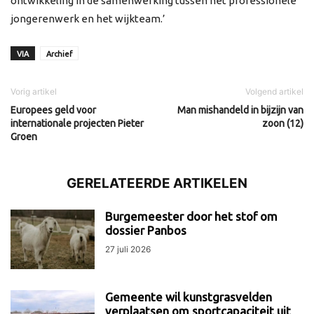
ontwikkeling in de samenwerking tussen het professionele
jongerenwerk en het wijkteam.’
VIA
Archief
Vorig artikel
Volgend artikel
Europees geld voor
Man mishandeld in bijzijn van
internationale projecten Pieter
zoon (12)
Groen
GERELATEERDE ARTIKELEN
Burgemeester door het stof om
dossier Panbos
27 juli 2026
Gemeente wil kunstgrasvelden
verplaatsen om sportcapaciteit uit