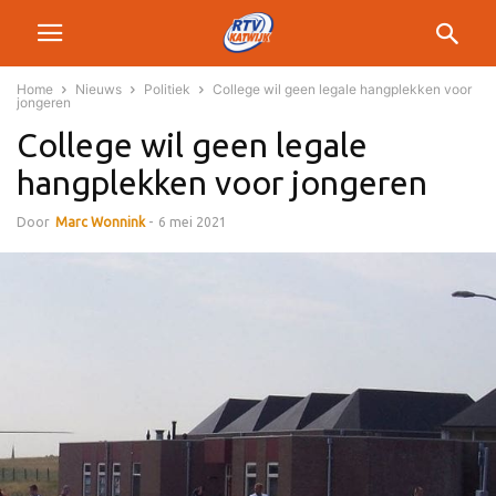
Home
Nieuws
Politiek
College wil geen legale hangplekken voor
jongeren
College wil geen legale
hangplekken voor jongeren
Door
Marc Wonnink
-
6 mei 2021