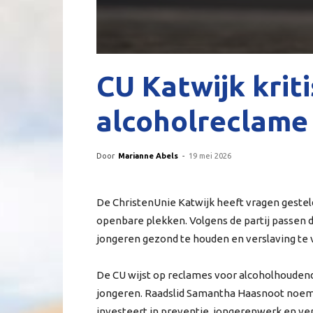
CU Katwijk krit
alcoholreclame 
Door
Marianne Abels
-
19 mei 2026
De ChristenUnie Katwijk heeft vragen gestel
openbare plekken. Volgens de partij passen 
jongeren gezond te houden en verslaving te
De CU wijst op reclames voor alcoholhoudende
jongeren. Raadslid Samantha Haasnoot noemt
investeert in preventie, jongerenwerk en ver