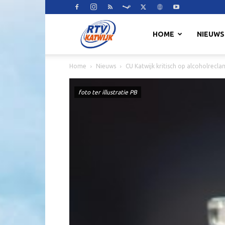
RTV
HOME
NIEUWS
Home
Nieuws
CU Katwijk kritisch op alcoholrecla
Katwijk
foto ter illustratie PB