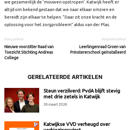
we gezamenlijk de ‘mouwen opstropen’. Katwijk heeft er
altijd om bekend gestaan dat we naar elkaar omzien en
bereidt zijn elkaar te helpen. “Daar zit onze kracht en de
oplossing voor het zorgprobleem” aldus van der Plas.
Vorig artikel
Volgend artikel
Nieuwe voorzitter Raad van
Leerlingenraad Groen van
Toezicht Stichting Andreas
Prinstererschool geïnstalleerd
College
GERELATEERDE ARTIKELEN
Steun verzilverd: PvdA blijft stevig
met drie zetels in Katwijk
26 maart 2026
Katwijkse VVD verheugd over
verkiezingswinst