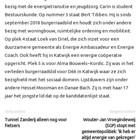
bezig met de energietransitie en jeugdzorg. Carin is student
Bestuurskunde. Op nummer 3 staat Bert Tibben. Hij is sinds
september 2018 burgerraadslid en houdt zich onder andere
bezig met woningbouw, ruimtelijke ordening en mobiliteit.
Op plek 4 staat Loek van Driel, die zich inzet voor een
duurzamere gemeente als Energie Ambassadeur en Energie
Coach. Ook heeft hij in Katwijk een energie coöperatie
opgericht. Plek 5 is voor Alma Bouwels–Kordic. Zij was in het
verleden burgerraadslid voor D66 in Katwijk waar ze zich
bezighield met het sociaal domein. Lijstduwers zijn onder
andere Hessel Mooiman en Danae Bach. Zij is met haar 17
jaar het jongste lid dat op de kandidatenlijst staat.
Vorig artikel
Volgend artikel
Tunnel Zanderij alleen nog voor
Wouter-Jan Vroegindeweij
fietsers
(SGP) stopt met
gemeentepolitiek: ‘Ik heb er
altijd energie van gekregen’