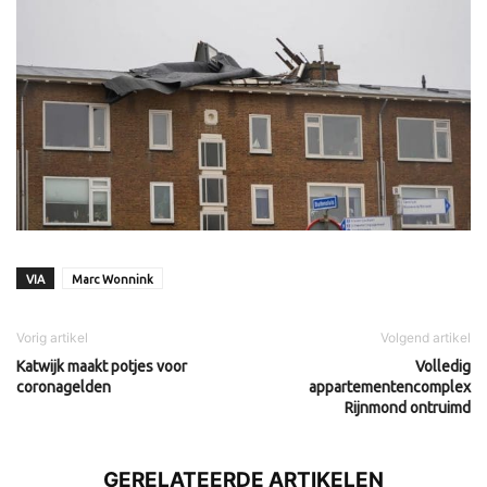
VIA
Marc Wonnink
Vorig artikel
Volgend artikel
Katwijk maakt potjes voor
Volledig
coronagelden
appartementencomplex
Rijnmond ontruimd
GERELATEERDE ARTIKELEN