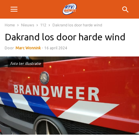
Home
Nieuws
112
Dakrand los door harde wind
Dakrand los door harde wind
Door
Marc Wonnink
-
16 april 2024
foto ter illustratie