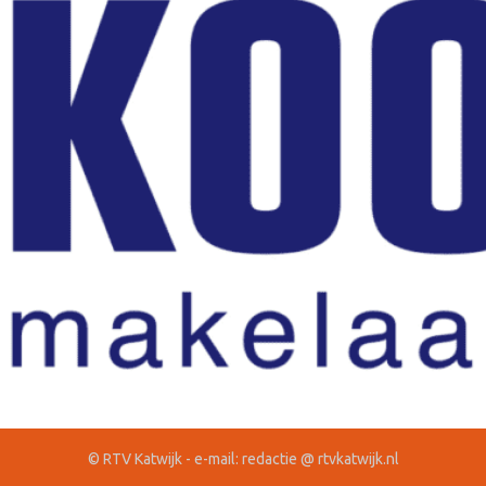
© RTV Katwijk - e-mail: redactie @ rtvkatwijk.nl