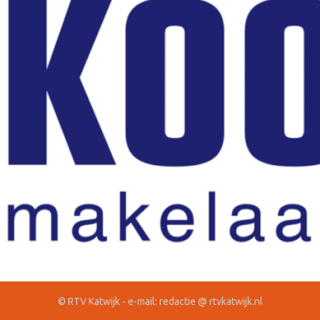
© RTV Katwijk - e-mail: redactie @ rtvkatwijk.nl