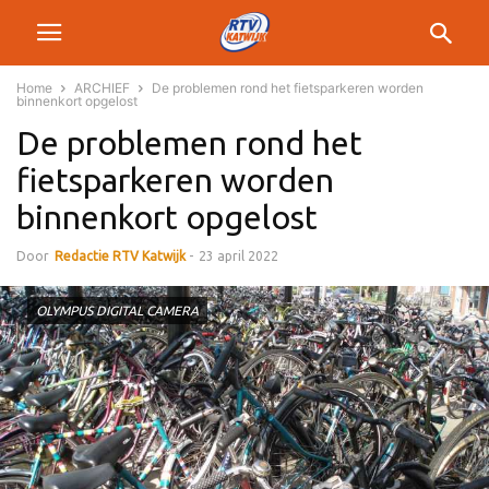
Home
ARCHIEF
De problemen rond het fietsparkeren worden
binnenkort opgelost
De problemen rond het
fietsparkeren worden
binnenkort opgelost
Door
Redactie RTV Katwijk
-
23 april 2022
OLYMPUS DIGITAL CAMERA