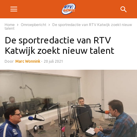
Home
Omroepbericht
De sportredactie van RTV Katwijk zoekt nieuw
talent
De sportredactie van RTV
Katwijk zoekt nieuw talent
Door
Marc Wonnink
-
20 juli 2021