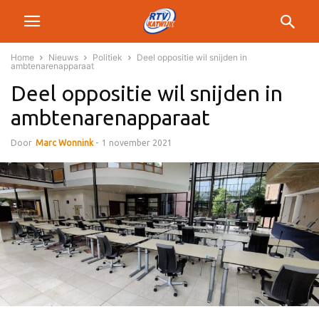
Home
Nieuws
Politiek
Deel oppositie wil snijden in
ambtenarenapparaat
Deel oppositie wil snijden in
ambtenarenapparaat
Door
Marc Wonnink
-
1 november 2021