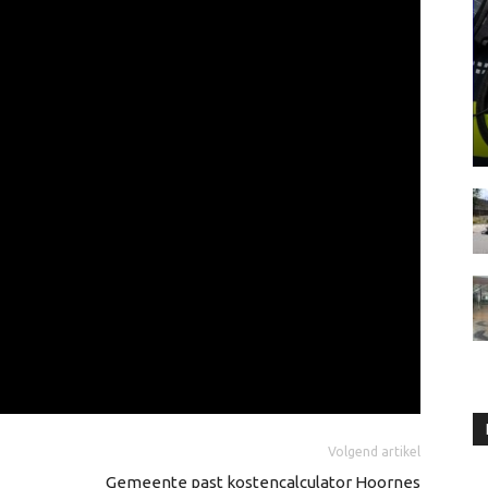
Volgend artikel
Gemeente past kostencalculator Hoornes