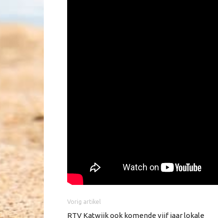
Vorig artikel
RTV Katwijk ook komende vijf jaar lokale