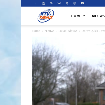
RTV
HOME
NIEUWS
Home
Nieuws
Lokaal Nieuws
Derby Quick Boys 
Katwijk