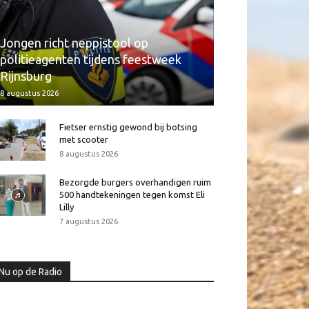
Jongen richt neppistool op
politieagenten tijdens feestweek
Rijnsburg
8 augustus 2026
Fietser ernstig gewond bij botsing
met scooter
8 augustus 2026
Bezorgde burgers overhandigen ruim
500 handtekeningen tegen komst Eli
Lilly
7 augustus 2026
Nu op de Radio