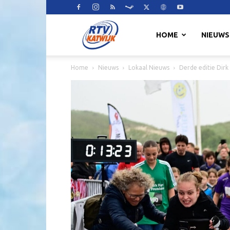
RTV
HOME
NIEUWS
Home
Nieuws
Lokaal Nieuws
Derde editie Dirk
Katwijk