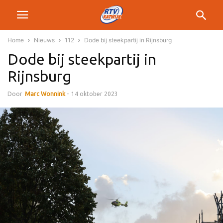
Home
Nieuws
112
Dode bij steekpartij in Rijnsburg
Dode bij steekpartij in
Rijnsburg
Door
Marc Wonnink
-
14 oktober 2023