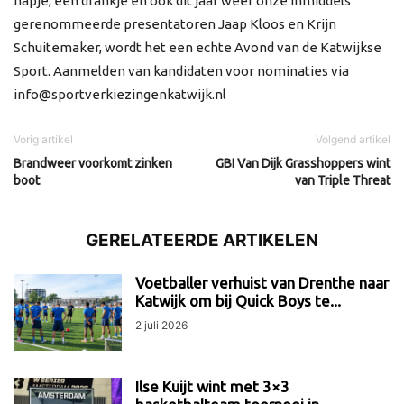
hapje, een drankje en ook dit jaar weer onze inmiddels
gerenommeerde presentatoren Jaap Kloos en Krijn
Schuitemaker, wordt het een echte Avond van de Katwijkse
Sport. Aanmelden van kandidaten voor nominaties via
info@sportverkiezingenkatwijk.nl
Vorig artikel
Volgend artikel
Brandweer voorkomt zinken
GBI Van Dijk Grasshoppers wint
boot
van Triple Threat
GERELATEERDE ARTIKELEN
Voetballer verhuist van Drenthe naar
Katwijk om bij Quick Boys te...
2 juli 2026
Ilse Kuijt wint met 3×3