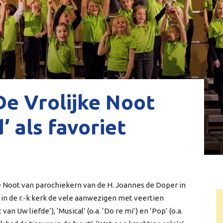
e Vrolijke Noot
 als favoriet
e Noot van parochiekern van de H. Joannes de Doper in
in de r.-k kerk de vele aanwezigen met veertien
van Uw liefde’), ‘Musical’ (o.a. ‘Do re mi’) en ‘Pop’ (o.a.