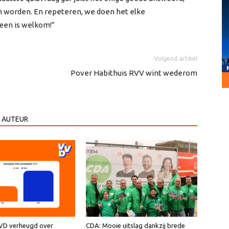
an worden. En repeteren, we doen het elke
reen is welkom!”
Volgend artikel
Pover Habithuis RVV wint wederom
 AUTEUR
VVD verheugd over
CDA: Mooie uitslag dankzij brede