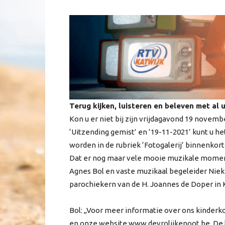
Terug kijken, luisteren en beleven met al 
Kon u er niet bij zijn vrijdagavond 19 novem
‘Uitzending gemist’ en ’19-11-2021’ kunt u h
worden in de rubriek ‘Fotogalerij’ binnenkort 
Dat er nog maar vele mooie muzikale momente
Agnes Bol en vaste muzikaal begeleider Niek
parochiekern van de H. Joannes de Doper in 
Bol: ,,Voor meer informatie over ons kinderk
en onze website www.devrolijkenoot.be. De l