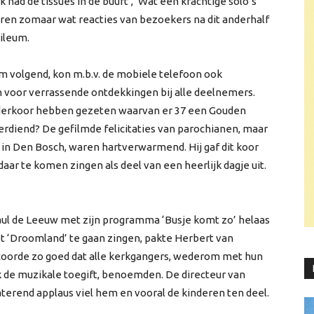
Ik had de tissues in de buurt’, ‘Wat een krachtige solo’s’
waren zomaar wat reacties van bezoekers na dit anderhalf
bileum.
eam volgend, kon m.b.v. de mobiele telefoon ook
 voor verrassende ontdekkingen bij alle deelnemers.
kinderkoor hebben gezeten waarvan er 37 een Gouden
rdiend? De gefilmde felicitaties van parochianen, maar
 in Den Bosch, waren hartverwarmend. Hij gaf dit koor
aar te komen zingen als deel van een heerlijk dagje uit.
ul de Leeuw met zijn programma ‘Busje komt zo’ helaas
t ‘Droomland’ te gaan zingen, pakte Herbert van
coorde zo goed dat alle kerkgangers, wederom met hun
ok de muzikale toegift, benoemden. De directeur van
terend applaus viel hem en vooral de kinderen ten deel.