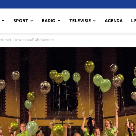
SPORT
RADIO
TELEVISIE
AGENDA
LI
t met ‘Droomland’ als favoriet