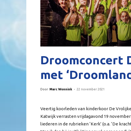
Droomconcert D
met ‘Droomland’
Door
Marc Wonnink
-
22 november 2021
Veertig koorleden van kinderkoor De Vrolijk
Katwijk verrasten vrijdagavond 19 november 
liederen in de rubrieken ‘Kerk’ (o.a. ‘De kracht 