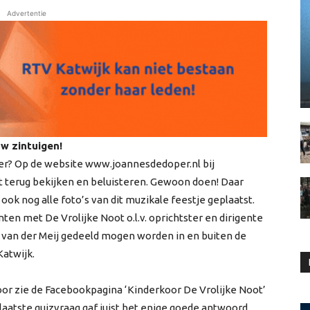
Advertentie
uw zintuigen!
ber? Op de website www.joannesdedoper.nl bij
et terug bekijken en beluisteren. Gewoon doen! Daar
ook nog alle foto’s van dit muzikale feestje geplaatst.
n met De Vrolijke Noot o.l.v. oprichtster en dirigente
 van der Meij gedeeld mogen worden in en buiten de
Katwijk.
oor zie de Facebookpagina ‘Kinderkoor De Vrolijke Noot’
aatste quizvraag gaf juist het enige goede antwoord,