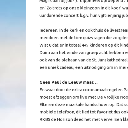
Mag ik dan bij jou?’). ‘Kippenvel oproepend’. ‘
en ‘Zo trots op onze kleinzoon in dit koor’ 
uur durende concert b.g.v. hun vijftienjarig ju
Iedereen, in de kerk en ook thuis de livestr
meedoen met de tien quizvragen die zorgden
Wist u dat er in totaal 449 kinderen op dit 
Duim aan het einde van groep acht hebben ve
ook van de plebaan van de St. Janskathedraal
een uniek cadeau, een uitnodiging om in mei d
Geen Paul de Leeuw maar…
En waar door de extra coronamaatregelen Pa
moest afzeggen om live met De Vrolijke Noo
Elteren deze muzikale handschoen op. Dat s
mobiele telefoon, dit lied tot favoriet dus o
RKBS de Horizon deed het met verve. Een kla