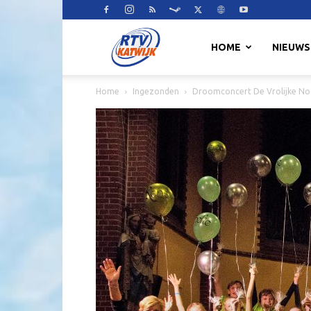
RTV
HOME
NIEUWS
Home
Ingezonden
Droomconcert De Vrolijke Noo
Katwijk