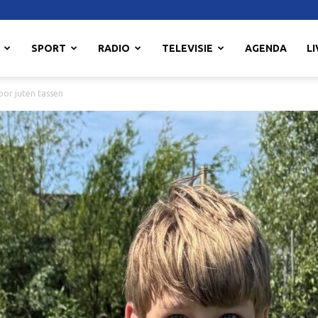
SPORT
RADIO
TELEVISIE
AGENDA
LI
voor juten tassen