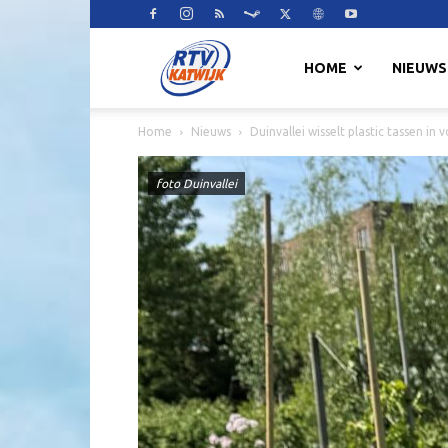
RTV
HOME
NIEUWS
Home
Nieuws
Duinvallei wisselt plastic tassen in 
Katwijk
foto Duinvallei